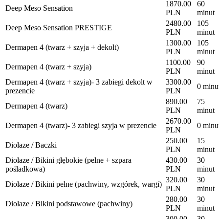
1870.00
60
Deep Meso Sensation
PLN
minut
2480.00
105
Deep Meso Sensation PRESTIGE
PLN
minut
1300.00
105
Dermapen 4 (twarz + szyja + dekolt)
PLN
minut
1100.00
90
Dermapen 4 (twarz + szyja)
PLN
minut
Dermapen 4 (twarz + szyja)- 3 zabiegi dekolt w
3300.00
0 minu
prezencie
PLN
890.00
75
Dermapen 4 (twarz)
PLN
minut
2670.00
Dermapen 4 (twarz)- 3 zabiegi szyja w prezencie
0 minu
PLN
250.00
15
Diolaze / Baczki
PLN
minut
Diolaze / Bikini głębokie (pełne + szpara
430.00
30
pośladkowa)
PLN
minut
320.00
30
Diolaze / Bikini pełne (pachwiny, wzgórek, wargi)
PLN
minut
280.00
30
Diolaze / Bikini podstawowe (pachwiny)
PLN
minut
300.00
30