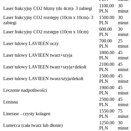
1100.00
30
Laser frakcyjny CO2 blizny (do 4cm)- 3 zabiegi
PLN
minut
Laser frakcyjny CO2 rozstępy (10cm x 10cm)- 3
1500.00
30
zabiegi
PLN
minut
600.00
30
Laser frakcyjny CO2 rozstępy (10cm x 10cm)
PLN
minut
700.00
25
Laser tulowy LAVIEEN oczy
PLN
minut
1800.00
45
Laser tulowy LAVIEEN twarz+szyja
PLN
minut
2100.00
45
Laser tulowy LAVIEEN twarz+szyja+dekolt
PLN
minut
1500.00
45
Laser tulowy LAVIEEN twarz/szyja/dekolt
PLN
minut
1900.00
45
Leczenie nadpotliwości
PLN
minut
2500.00
45
Lenisna
PLN
minut
1550.00
75
Linerase - czysty kolagen
PLN
minut
1250.00
30
Lumecca (cała twarz lub dłonie)
PLN
minut