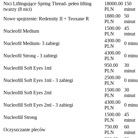
Nici Liftingujące Spring Thread- pełen lifting
18000.00
150
twarzy (8 nici)
PLN
minut
1880.00
50
Nowe spojrzenie: Redensity II + Teoxane R
PLN
minut
1500.00
45
Nucleofil Medium
PLN
minut
4300.00
Nucleofil Medium- 3 zabiegi
0 minu
PLN
4300.00
Nucleofil Strong - 3 zabiegi
0 minu
PLN
950.00
30
Nucleofill Soft Eyes 1ml
PLN
minut
2500.00
Nucleofill Soft Eyes 1ml - 3 zabiegi
0 minu
PLN
1500.00
30
Nucleofill Soft Eyes 2ml
PLN
minut
4300.00
Nucleofill Soft Eyes 2ml - 3 zabiegi
0 minu
PLN
1500.00
45
Nucleofill Strong
PLN
minut
750.00
60
Oczyszczanie pleców
PLN
minut