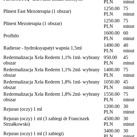
PLN
minut
1250.00
75
Plinest Fast Mezoterapia (1 obszar)
PLN
minut
1250.00
75
Plinest Mezoterapia (1 obszar)
PLN
minut
1600.00
60
Profhilo
PLN
minut
1490.00
40
Radiesse - hydroksyapatyt wapnia 1,5ml
PLN
minut
Redermalizacja Xela Rederm 1,1% 1ml- wybrany
950.00
45
obszar
PLN
minut
Redermalizacja Xela Rederm 1,1% 2ml- wybrany
1400.00
75
obszar
PLN
minut
Redermalizacja Xela Rederm 1,8% 1ml- wybrany
1050.00
45
obszar
PLN
minut
Redermalizacja Xela Rederm 1,8% 2ml- wybrany
1550.00
75
obszar
PLN
minut
1200.00
30
Rejuran (oczy) 1 ml
PLN
minut
Rejuran (oczy) 1 ml (3 zabiegi dr Franciszek
4500.00
30
Strzałkowski)
PLN
minut
3400.00
30
Rejuran (oczy) 1 ml (3 zabiegi)
PLN
minut