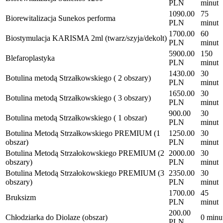
PLN
minut
1090.00
75
Biorewitalizacja Sunekos performa
PLN
minut
1700.00
60
Biostymulacja KARISMA 2ml (twarz/szyja/dekolt)
PLN
minut
5900.00
150
Blefaroplastyka
PLN
minut
1430.00
30
Botulina metodą Strzałkowskiego ( 2 obszary)
PLN
minut
1650.00
30
Botulina metodą Strzałkowskiego ( 3 obszary)
PLN
minut
900.00
30
Botulina metodą Strzałkowskiego ( 1 obszar)
PLN
minut
Botulina Metodą Strzałkowskiego PREMIUM (1
1250.00
30
obszar)
PLN
minut
Botulina Metodą Strzałokowskiego PREMIUM (2
2000.00
30
obszary)
PLN
minut
Botulina Metodą Strzałokowskiego PREMIUM (3
2350.00
30
obszary)
PLN
minut
1700.00
45
Bruksizm
PLN
minut
200.00
Chłodziarka do Diolaze (obszar)
0 minu
PLN