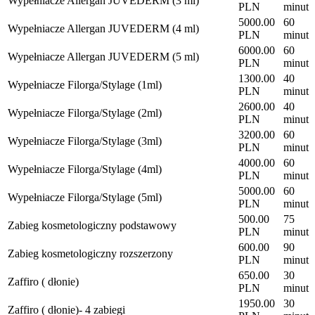
Wypełniacze Allergan JUVEDERM (3 ml)
PLN
minut
5000.00
60
Wypełniacze Allergan JUVEDERM (4 ml)
PLN
minut
6000.00
60
Wypełniacze Allergan JUVEDERM (5 ml)
PLN
minut
1300.00
40
Wypełniacze Filorga/Stylage (1ml)
PLN
minut
2600.00
40
Wypełniacze Filorga/Stylage (2ml)
PLN
minut
3200.00
60
Wypełniacze Filorga/Stylage (3ml)
PLN
minut
4000.00
60
Wypełniacze Filorga/Stylage (4ml)
PLN
minut
5000.00
60
Wypełniacze Filorga/Stylage (5ml)
PLN
minut
500.00
75
Zabieg kosmetologiczny podstawowy
PLN
minut
600.00
90
Zabieg kosmetologiczny rozszerzony
PLN
minut
650.00
30
Zaffiro ( dłonie)
PLN
minut
1950.00
30
Zaffiro ( dłonie)- 4 zabiegi