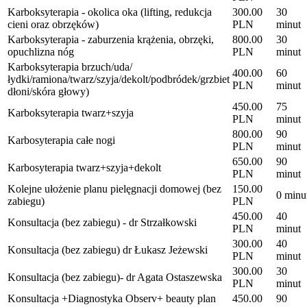
Karboksyterapia - okolica oka (lifting, redukcja
300.00
30
cieni oraz obrzęków)
PLN
minut
Karboksyterapia - zaburzenia krążenia, obrzęki,
800.00
30
opuchlizna nóg
PLN
minut
Karboksyterapia brzuch/uda/
400.00
60
łydki/ramiona/twarz/szyja/dekolt/podbródek/grzbiet
PLN
minut
dłoni/skóra głowy)
450.00
75
Karboksyterapia twarz+szyja
PLN
minut
800.00
90
Karbosyterapia całe nogi
PLN
minut
650.00
90
Karbosyterapia twarz+szyja+dekolt
PLN
minut
Kolejne ułożenie planu pielęgnacji domowej (bez
150.00
0 minu
zabiegu)
PLN
450.00
40
Konsultacja (bez zabiegu) - dr Strzałkowski
PLN
minut
300.00
40
Konsultacja (bez zabiegu) dr Łukasz Jeżewski
PLN
minut
300.00
30
Konsultacja (bez zabiegu)- dr Agata Ostaszewska
PLN
minut
Konsultacja +Diagnostyka Observ+ beauty plan
450.00
90