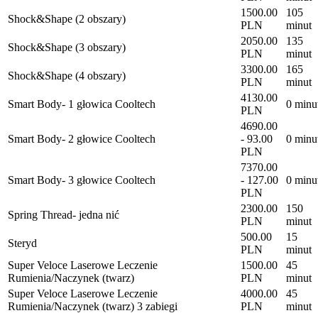
1500.00
105
Shock&Shape (2 obszary)
PLN
minut
2050.00
135
Shock&Shape (3 obszary)
PLN
minut
3300.00
165
Shock&Shape (4 obszary)
PLN
minut
4130.00
Smart Body- 1 głowica Cooltech
0 minu
PLN
4690.00
Smart Body- 2 głowice Cooltech
- 93.00
0 minu
PLN
7370.00
Smart Body- 3 głowice Cooltech
- 127.00
0 minu
PLN
2300.00
150
Spring Thread- jedna nić
PLN
minut
500.00
15
Steryd
PLN
minut
Super Veloce Laserowe Leczenie
1500.00
45
Rumienia/Naczynek (twarz)
PLN
minut
Super Veloce Laserowe Leczenie
4000.00
45
Rumienia/Naczynek (twarz) 3 zabiegi
PLN
minut