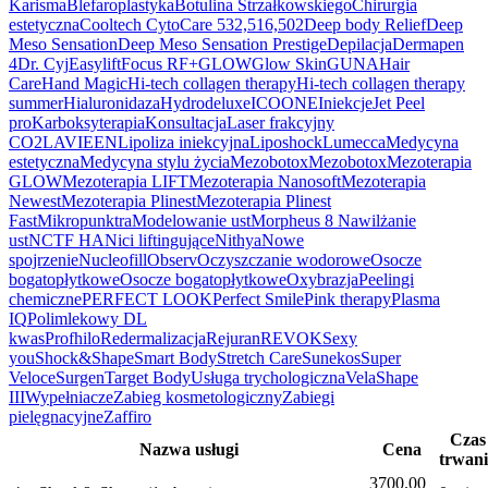
Karisma
Blefaroplastyka
Botulina Strzałkowskiego
Chirurgia
estetyczna
Cooltech
CytoCare 532,516,502
Deep body Relief
Deep
Meso Sensation
Deep Meso Sensation Prestige
Depilacja
Dermapen
4
Dr. Cyj
Easylift
Focus RF+
GLOW
Glow Skin
GUNA
Hair
Care
Hand Magic
Hi-tech collagen therapy
Hi-tech collagen therapy
summer
Hialuronidaza
Hydrodeluxe
ICOONE
Iniekcje
Jet Peel
pro
Karboksyterapia
Konsultacja
Laser frakcyjny
CO2
LAVIEEN
Lipoliza iniekcyjna
Liposhock
Lumecca
Medycyna
estetyczna
Medycyna stylu życia
Mezobotox
Mezobotox
Mezoterapia
GLOW
Mezoterapia LIFT
Mezoterapia Nanosoft
Mezoterapia
Newest
Mezoterapia Plinest
Mezoterapia Plinest
Fast
Mikropunktra
Modelowanie ust
Morpheus 8
Nawilżanie
ust
NCTF HA
Nici liftingujące
Nithya
Nowe
spojrzenie
Nucleofill
Observ
Oczyszczanie wodorowe
Osocze
bogatopłytkowe
Osocze bogatopłytkowe
Oxybrazja
Peelingi
chemiczne
PERFECT LOOK
Perfect Smile
Pink therapy
Plasma
IQ
Polimlekowy DL
kwas
Profhilo
Redermalizacja
Rejuran
REVOK
Sexy
you
Shock&Shape
Smart Body
Stretch Care
Sunekos
Super
Veloce
Surgen
Target Body
Usługa trychologiczna
VelaShape
III
Wypełniacze
Zabieg kosmetologiczny
Zabiegi
pielęgnacyjne
Zaffiro
Czas
Nazwa usługi
Cena
trwan
3700.00