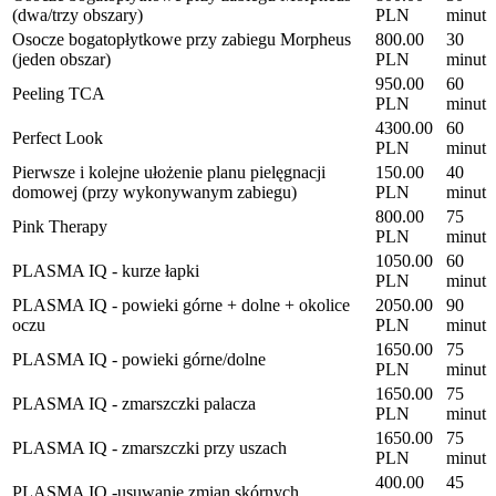
(dwa/trzy obszary)
PLN
minut
Osocze bogatopłytkowe przy zabiegu Morpheus
800.00
30
(jeden obszar)
PLN
minut
950.00
60
Peeling TCA
PLN
minut
4300.00
60
Perfect Look
PLN
minut
Pierwsze i kolejne ułożenie planu pielęgnacji
150.00
40
domowej (przy wykonywanym zabiegu)
PLN
minut
800.00
75
Pink Therapy
PLN
minut
1050.00
60
PLASMA IQ - kurze łapki
PLN
minut
PLASMA IQ - powieki górne + dolne + okolice
2050.00
90
oczu
PLN
minut
1650.00
75
PLASMA IQ - powieki górne/dolne
PLN
minut
1650.00
75
PLASMA IQ - zmarszczki palacza
PLN
minut
1650.00
75
PLASMA IQ - zmarszczki przy uszach
PLN
minut
400.00
45
PLASMA IQ -usuwanie zmian skórnych