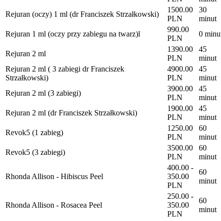
1500.00
30
Rejuran (oczy) 1 ml (dr Franciszek Strzałkowski)
PLN
minut
990.00
Rejuran 1 ml (oczy przy zabiegu na twarz)l
0 minu
PLN
1390.00
45
Rejuran 2 ml
PLN
minut
Rejuran 2 ml ( 3 zabiegi dr Franciszek
4900.00
45
Strzałkowski)
PLN
minut
3900.00
45
Rejuran 2 ml (3 zabiegi)
PLN
minut
1900.00
45
Rejuran 2 ml (dr Franciszek Strzałkowski)
PLN
minut
1250.00
60
Revok5 (1 zabieg)
PLN
minut
3500.00
60
Revok5 (3 zabiegi)
PLN
minut
400.00 -
60
Rhonda Allison - Hibiscus Peel
350.00
minut
PLN
250.00 -
60
Rhonda Allison - Rosacea Peel
350.00
minut
PLN