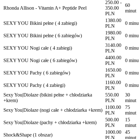
250.00 -
60
Rhonda Allison - Vitamin A+ Peptide Peel
350.00
minut
PLN
1380.00
SEXY YOU Bikini pełne ( 4 zabiegi)
0 minu
PLN
1980.00
SEXY YOU Bikini pełne ( 6 zabiegów)
0 minu
PLN
3140.00
SEXY YOU Nogi całe ( 4 zabiegi)
0 minu
PLN
4400.00
SEXY YOU Nogi całe ( 6 zabiegów)
0 minu
PLN
1650.00
SEXY YOU Pachy ( 6 zabiegów)
0 minu
PLN
1160.00
SEXY YOU Pachy ( 4 zabiegi)
0 minu
PLN
Sexy You|Diolaze (bikini pełne + chłodziarka
550.00
30
+krem)
PLN
minut
1100.00
75
Sexy You|Diolaze (nogi całe + chłodziarka +krem)
PLN
minut
500.00
15
Sexy You|Diolaze (pachy + chłodziarka +krem)
PLN
minut
1000.00
45
Shock&Shape (1 obszar)
PLN
minut