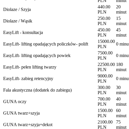
PLN
minut
440.00
20
Diolaze / Szyja
PLN
minut
250.00
15
Diolaze / Wąsik
PLN
minut
450.00
45
EasyLift - konsultacja
PLN
minut
15000.00
EasyLift- lifting opadających policzków- polift
0 minu
PLN
7500.00
EasyLift- lifting opadających powiek
0 minu
PLN
22500.00
180
EasyLift- pełen lifting twarzy
PLN
minut
9000.00
EasyLift- zabieg retencyjny
0 minu
PLN
300.00
30
Fala akustyczna (dodatek do zabiegu)
PLN
minut
700.00
40
GUNA oczy
PLN
minut
1500.00
60
GUNA twarz+szyja
PLN
minut
2100.00
75
GUNA twarz+szyja+dekot
PLN
minut