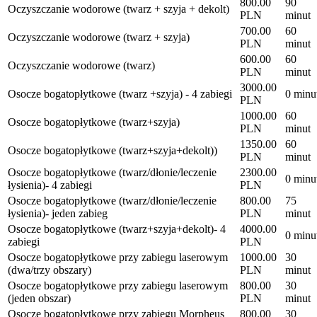
800.00
90
Oczyszczanie wodorowe (twarz + szyja + dekolt)
PLN
minut
700.00
60
Oczyszczanie wodorowe (twarz + szyja)
PLN
minut
600.00
60
Oczyszczanie wodorowe (twarz)
PLN
minut
3000.00
Osocze bogatopłytkowe (twarz +szyja) - 4 zabiegi
0 minu
PLN
1000.00
60
Osocze bogatopłytkowe (twarz+szyja)
PLN
minut
1350.00
60
Osocze bogatopłytkowe (twarz+szyja+dekolt))
PLN
minut
Osocze bogatopłytkowe (twarz/dłonie/leczenie
2300.00
0 minu
łysienia)- 4 zabiegi
PLN
Osocze bogatopłytkowe (twarz/dłonie/leczenie
800.00
75
łysienia)- jeden zabieg
PLN
minut
Osocze bogatopłytkowe (twarz+szyja+dekolt)- 4
4000.00
0 minu
zabiegi
PLN
Osocze bogatopłytkowe przy zabiegu laserowym
1000.00
30
(dwa/trzy obszary)
PLN
minut
Osocze bogatopłytkowe przy zabiegu laserowym
800.00
30
(jeden obszar)
PLN
minut
Osocze bogatopłytkowe przy zabiegu Morpheus
800.00
30