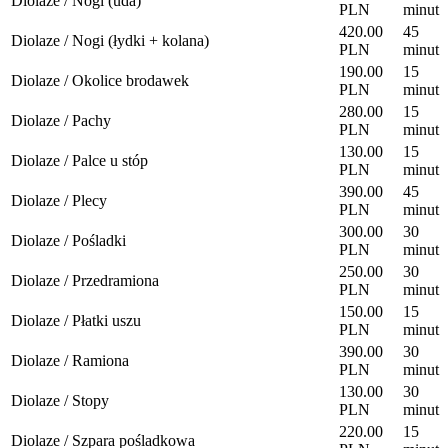
Diolaze / Nogi (uda)
PLN
minut
420.00
45
Diolaze / Nogi (łydki + kolana)
PLN
minut
190.00
15
Diolaze / Okolice brodawek
PLN
minut
280.00
15
Diolaze / Pachy
PLN
minut
130.00
15
Diolaze / Palce u stóp
PLN
minut
390.00
45
Diolaze / Plecy
PLN
minut
300.00
30
Diolaze / Pośladki
PLN
minut
250.00
30
Diolaze / Przedramiona
PLN
minut
150.00
15
Diolaze / Płatki uszu
PLN
minut
390.00
30
Diolaze / Ramiona
PLN
minut
130.00
30
Diolaze / Stopy
PLN
minut
220.00
15
Diolaze / Szpara pośladkowa