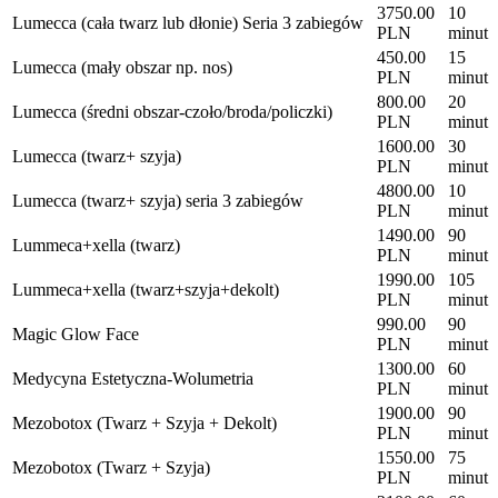
3750.00
10
Lumecca (cała twarz lub dłonie) Seria 3 zabiegów
PLN
minut
450.00
15
Lumecca (mały obszar np. nos)
PLN
minut
800.00
20
Lumecca (średni obszar-czoło/broda/policzki)
PLN
minut
1600.00
30
Lumecca (twarz+ szyja)
PLN
minut
4800.00
10
Lumecca (twarz+ szyja) seria 3 zabiegów
PLN
minut
1490.00
90
Lummeca+xella (twarz)
PLN
minut
1990.00
105
Lummeca+xella (twarz+szyja+dekolt)
PLN
minut
990.00
90
Magic Glow Face
PLN
minut
1300.00
60
Medycyna Estetyczna-Wolumetria
PLN
minut
1900.00
90
Mezobotox (Twarz + Szyja + Dekolt)
PLN
minut
1550.00
75
Mezobotox (Twarz + Szyja)
PLN
minut