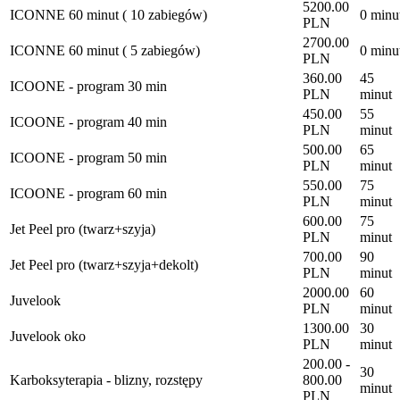
5200.00
ICONNE 60 minut ( 10 zabiegów)
0 minu
PLN
2700.00
ICONNE 60 minut ( 5 zabiegów)
0 minu
PLN
360.00
45
ICOONE - program 30 min
PLN
minut
450.00
55
ICOONE - program 40 min
PLN
minut
500.00
65
ICOONE - program 50 min
PLN
minut
550.00
75
ICOONE - program 60 min
PLN
minut
600.00
75
Jet Peel pro (twarz+szyja)
PLN
minut
700.00
90
Jet Peel pro (twarz+szyja+dekolt)
PLN
minut
2000.00
60
Juvelook
PLN
minut
1300.00
30
Juvelook oko
PLN
minut
200.00 -
30
Karboksyterapia - blizny, rozstępy
800.00
minut
PLN