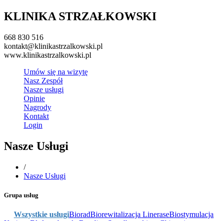
KLINIKA STRZAŁKOWSKI
668 830 516
kontakt@klinikastrzalkowski.pl
www.klinikastrzalkowski.pl
Umów się na wizytę
Nasz Zespół
Nasze usługi
Opinie
Nagrody
Kontakt
Login
Nasze Usługi
/
Nasze Usługi
Grupa usług
Wszystkie usługi
Biorad
Biorewitalizacja Linerase
Biostymulacja