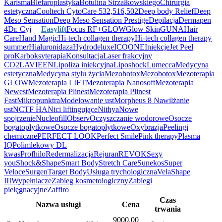
Karisma
Blefaroplastyka
Botulina Strzałkowskiego
Chirurgia
estetyczna
Cooltech
CytoCare 532,516,502
Deep body Relief
Deep
Meso Sensation
Deep Meso Sensation Prestige
Depilacja
Dermapen
4
Dr. Cyj
Easylift
Focus RF+
GLOW
Glow Skin
GUNA
Hair
Care
Hand Magic
Hi-tech collagen therapy
Hi-tech collagen therapy
summer
Hialuronidaza
Hydrodeluxe
ICOONE
Iniekcje
Jet Peel
pro
Karboksyterapia
Konsultacja
Laser frakcyjny
CO2
LAVIEEN
Lipoliza iniekcyjna
Liposhock
Lumecca
Medycyna
estetyczna
Medycyna stylu życia
Mezobotox
Mezobotox
Mezoterapia
GLOW
Mezoterapia LIFT
Mezoterapia Nanosoft
Mezoterapia
Newest
Mezoterapia Plinest
Mezoterapia Plinest
Fast
Mikropunktra
Modelowanie ust
Morpheus 8
Nawilżanie
ust
NCTF HA
Nici liftingujące
Nithya
Nowe
spojrzenie
Nucleofill
Observ
Oczyszczanie wodorowe
Osocze
bogatopłytkowe
Osocze bogatopłytkowe
Oxybrazja
Peelingi
chemiczne
PERFECT LOOK
Perfect Smile
Pink therapy
Plasma
IQ
Polimlekowy DL
kwas
Profhilo
Redermalizacja
Rejuran
REVOK
Sexy
you
Shock&Shape
Smart Body
Stretch Care
Sunekos
Super
Veloce
Surgen
Target Body
Usługa trychologiczna
VelaShape
III
Wypełniacze
Zabieg kosmetologiczny
Zabiegi
pielęgnacyjne
Zaffiro
Czas
Nazwa usługi
Cena
trwania
9000.00