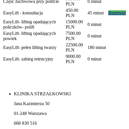
Część żuchwowa przy polifcie
0 minut
PLN
450.00
EasyLift - konsultacja
45 minut
Rezerwuj
PLN
EasyLift- lifting opadających
15000.00
0 minut
policzków- polift
PLN
EasyLift- lifting opadających
7500.00
0 minut
powiek
PLN
22500.00
EasyLift- pełen lifting twarzy
180 minut
PLN
9000.00
EasyLift- zabieg retencyjny
0 minut
PLN
KLINIKA STRZAŁKOWSKI
Jana Kazimierza 50
01-248 Warszawa
668 830 516