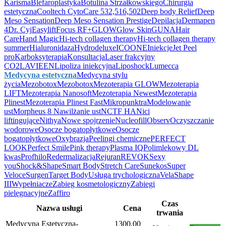
Karisma
Blefaroplastyka
Botulina Strzałkowskiego
Chirurgia
estetyczna
Cooltech
CytoCare 532,516,502
Deep body Relief
Deep
Meso Sensation
Deep Meso Sensation Prestige
Depilacja
Dermapen
4
Dr. Cyj
Easylift
Focus RF+
GLOW
Glow Skin
GUNA
Hair
Care
Hand Magic
Hi-tech collagen therapy
Hi-tech collagen therapy
summer
Hialuronidaza
Hydrodeluxe
ICOONE
Iniekcje
Jet Peel
pro
Karboksyterapia
Konsultacja
Laser frakcyjny
CO2
LAVIEEN
Lipoliza iniekcyjna
Liposhock
Lumecca
Medycyna estetyczna
Medycyna stylu
życia
Mezobotox
Mezobotox
Mezoterapia GLOW
Mezoterapia
LIFT
Mezoterapia Nanosoft
Mezoterapia Newest
Mezoterapia
Plinest
Mezoterapia Plinest Fast
Mikropunktra
Modelowanie
ust
Morpheus 8
Nawilżanie ust
NCTF HA
Nici
liftingujące
Nithya
Nowe spojrzenie
Nucleofill
Observ
Oczyszczanie
wodorowe
Osocze bogatopłytkowe
Osocze
bogatopłytkowe
Oxybrazja
Peelingi chemiczne
PERFECT
LOOK
Perfect Smile
Pink therapy
Plasma IQ
Polimlekowy DL
kwas
Profhilo
Redermalizacja
Rejuran
REVOK
Sexy
you
Shock&Shape
Smart Body
Stretch Care
Sunekos
Super
Veloce
Surgen
Target Body
Usługa trychologiczna
VelaShape
III
Wypełniacze
Zabieg kosmetologiczny
Zabiegi
pielęgnacyjne
Zaffiro
Czas
Nazwa usługi
Cena
trwania
Medycyna Estetyczna-
1300.00