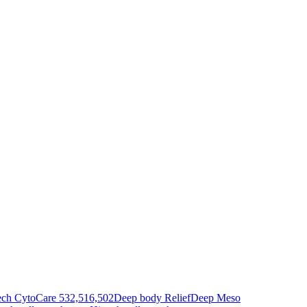
ech
CytoCare 532,516,502
Deep body Relief
Deep Meso