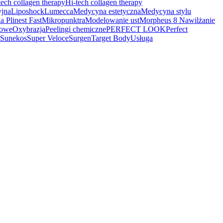
tech collagen therapy
Hi-tech collagen therapy
yjna
Liposhock
Lumecca
Medycyna estetyczna
Medycyna stylu
a Plinest Fast
Mikropunktra
Modelowanie ust
Morpheus 8
Nawilżanie
kowe
Oxybrazja
Peelingi chemiczne
PERFECT LOOK
Perfect
Sunekos
Super Veloce
Surgen
Target Body
Usługa