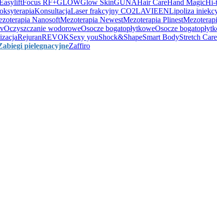
Easylift
Focus RF+
GLOW
Glow Skin
GUNA
Hair Care
Hand Magic
Hi-
oksyterapia
Konsultacja
Laser frakcyjny CO2
LAVIEEN
Lipoliza iniekc
zoterapia Nanosoft
Mezoterapia Newest
Mezoterapia Plinest
Mezoterapi
rv
Oczyszczanie wodorowe
Osocze bogatopłytkowe
Osocze bogatopłyt
izacja
Rejuran
REVOK
Sexy you
Shock&Shape
Smart Body
Stretch Care
Zabiegi pielęgnacyjne
Zaffiro