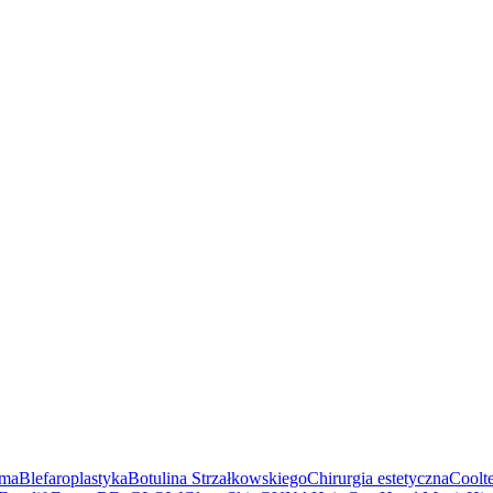
sma
Blefaroplastyka
Botulina Strzałkowskiego
Chirurgia estetyczna
Coolt