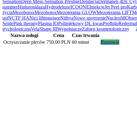
Sensation
Deep Meso Sensation Prestige
Depilacja
Dermapen 4
Dr. Cyj
summer
Hialuronidaza
Hydrodeluxe
ICOONE
Iniekcje
Jet Peel pro
Karb
życia
Mezobotox
Mezobotox
Mezoterapia GLOW
Mezoterapia LIFT
Me
ust
NCTF HA
Nici liftingujące
Nithya
Nowe spojrzenie
Nucleofill
Obse
Smile
Pink therapy
Plasma IQ
Polimlekowy DL kwas
Profhilo
Redermal
trychologiczna
VelaShape III
Wypełniacze
Zabieg kosmetologiczny
Nazwa usługi
Cena
Czas trwania
Oczyszczanie pleców
750.00 PLN
60 minut
Rezerwuj