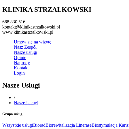
KLINIKA STRZAŁKOWSKI
668 830 516
kontakt@klinikastrzalkowski.pl
www.klinikastrzalkowski.pl
Umów się na wizytę
Nasz Zespół
Nasze usługi
Opinie
Nagrody
Kontakt
Login
Nasze Usługi
/
Nasze Usługi
Grupa usług
Wszystkie usługi
Biorad
Biorewitalizacja Linerase
Biostymulacja Kari